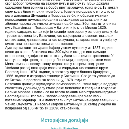
свог доброг положаја на важном путу и што су ту Турци држали
одредјени број војника за борбу против хајдука, којих је од 18. века у
овом крају било у приличном броју. Томе је погодовало и то што су
цела данашња Шумадија и Поморавље били обрасли густим и
непроходним шумама погодним за скривање хајдука, али и за
збегове народа од турског зулума и од битака. Због тога што је и на
путу Крагујевац – Пожаревац у Баточини је кнез Милош 1825.
године саградио конак који је касније претворен у основну школу. Из
турског времена је у Баточини, као својеврсни споменик, остала и
мензилхана, данас позната као мезулана, татарска пошта у којој су
смештани поштански коњи и поштоноше.
Аустријски капетан Франц Кајзер у свом путопису из 1837. године
пише да варош Баточина има 300 кућа и око две ипо хиљаде
становника, од којих се око стотину бави занатима и трговином. У
месту постоји црква, а на реци Лепеници је широк јарамски мост.
Место има и основну школу, вероватно у то време код цркве.
Увећани развој овог краја изазива изградња железничке пруге
Београд-Ниш, 1874. године, а поготову пруге Лапово-Крагујевац,
1886. године и изградња станице у Баточини. Све је то утицало да
се Баточина прогласи за варошицу, 1878. године.
Баточина данас је шумадијско-поморавска општина чије је подручје
смештено у доњем делу слива реке Лепенице и средњем току реке
Велике Мораве. Налази се на веома важним магистралним пругама:
Београд-Ниш-Скопље и Лапово-Крагујевац-Краљево као и
путевима: коридор 10 и магистрални пут Баточина-Крагујевац-Кнић-
Чачак. Обухвата 11 насеља (варош Баточину и 10 села) у којима на
површини од 136 км² живи 12696 становника.
Историјски догађаји
Istorija Batočine