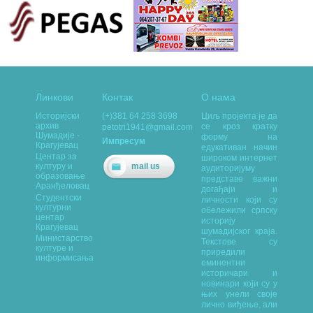
Линкови
Контак
О нама
Историјски
(+)381 64 258 3698
Циљ пројекта је да
архив
се кроз кратку
petotri1941@gmail.com
Шумадије -
форму на
Импресум
Крагујевац
едукативан начин
Центар за
широком интернет
mail us
културу и
аудиторијуму
образовање
представе важни
Аранђеловац
догађаји и
Студентски
личности који су
културни
обележили српску
центар
историју
Крагујевац
шумадијског краја.
Министарство
Текстове су
културе и
приредили
информисања
еминентни
историчари и
новинари који су у
њих унели своје
лично виђење, али