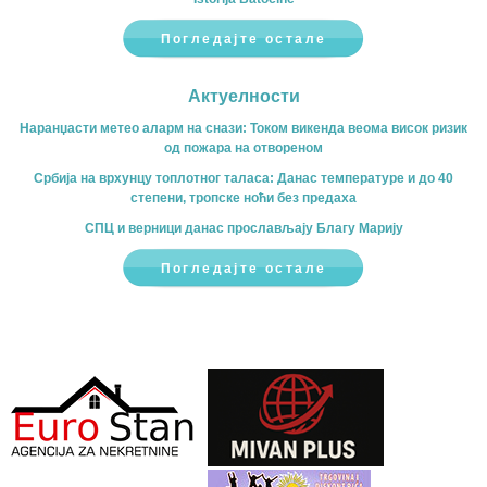
Погледајте остале
Актуелности
Наранџасти метео аларм на снази: Током викенда веома висок ризик
од пожара на отвореном
Србија на врхунцу топлотног таласа: Данас температуре и до 40
степени, тропске ноћи без предаха
СПЦ и верници данас прослављају Благу Марију
Погледајте остале