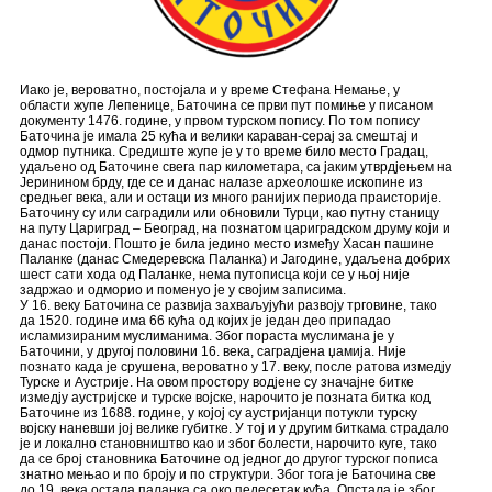
Иако је, вероватно, постојала и у време Стефана Немање, у
области жупе Лепенице, Баточина се први пут помиње у писаном
документу 1476. године, у првом турском попису. По том попису
Баточина је имала 25 кућа и велики караван-серај за смештај и
одмор путника. Средиште жупе је у то време било место Градац,
удаљено од Баточине свега пар километара, са јаким утврдјењем на
Јеринином брду, где се и данас налазе археолошке ископине из
средњег века, али и остаци из много ранијих периода праисторије.
Баточину су или саградили или обновили Турци, као путну станицу
на путу Цариград – Београд, на познатом цариградском друму који и
данас постоји. Пошто је била једино место између Хасан пашине
Паланке (данас Смедеревска Паланка) и Јагодине, удаљена добрих
шест сати хода од Паланке, нема путописца који се у њој није
задржао и одморио и поменуо је у својим записима.
У 16. веку Баточина се развија захваљујући развоју трговине, тако
да 1520. године има 66 кућа од којих је један део припадао
исламизираним муслиманима. Због пораста муслимана је у
Баточини, у другој половини 16. века, саградјена џамија. Није
познато када је срушена, вероватно у 17. веку, после ратова измедју
Турске и Аустрије. На овом простору водјене су значајне битке
измедју аустријске и турске војске, нарочито је позната битка код
Баточине из 1688. године, у којој су аустријанци потукли турску
војску наневши јој велике губитке. У тој и у другим биткама страдало
је и локално становништво као и због болести, нарочито куге, тако
да се број становника Баточине од једног до другог турског пописа
знатно мењао и по броју и по структури. Због тога је Баточина све
до 19. века остала паланка са око педесетак кућа. Опстала је због