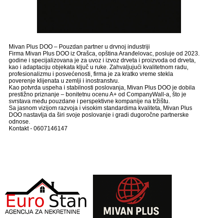
Mivan Plus DOO – Pouzdan partner u drvnoj industriji
Firma Mivan Plus DOO iz Orašca, opština Aranđelovac, posluje od 2023.
godine i specijalizovana je za uvoz i izvoz drveta i proizvoda od drveta,
kao i adaptaciju objekata ključ u ruke. Zahvaljujući kvalitetnom radu,
profesionalizmu i posvećenosti, firma je za kratko vreme stekla
poverenje klijenata u zemlji i inostranstvu.
Kao potvrda uspeha i stabilnosti poslovanja, Mivan Plus DOO je dobila
prestižno priznanje – bonitetnu ocenu A+ od CompanyWall-a, što je
svrstava među pouzdane i perspektivne kompanije na tržištu.
Sa jasnom vizijom razvoja i visokim standardima kvaliteta, Mivan Plus
DOO nastavlja da širi svoje poslovanje i gradi dugoročne partnerske
odnose.
Kontakt - 0607146147