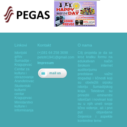
Linkovi
Kontakt
O nama
Istorijski
(+)381 64 258 3698
Cilj projekta je da se
arhiv
kroz kratku formu na
petotri1941@gmail.com
Šumadije -
edukativan način
Impresum
Kragujevac
širokom internet
Centar za
auditorijumu
mail us
kulturu i
predstave važni
obrazovanje
događaji i ličnosti koji
Aranđelovac
su obeležili srpsku
Studentski
istoriju šumadijskog
kulturni
kraja. Tekstove su
centar
priredili eminentni
Kragujevac
istoričari i novinari koji
Ministarstvo
su u njih uneli svoje
kulture i
lično viđenje, ali i prvi
informisanja
put objavljene
činjenice i aspekte
konkretne teme.