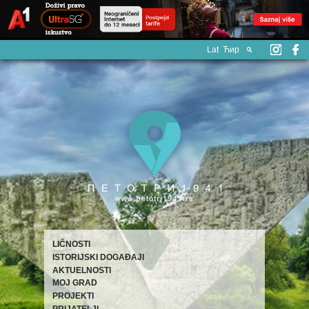
Lat
Ћир
LIČNOSTI
ISTORIJSKI DOGAĐAJI
AKTUELNOSTI
MOJ GRAD
PROJEKTI
PRIJATELJI