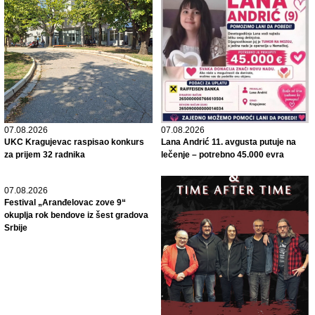
07.08.2026
07.08.2026
UKC Kragujevac raspisao konkurs
Lana Andrić 11. avgusta putuje na
za prijem 32 radnika
lečenje – potrebno 45.000 evra
07.08.2026
Festival „Aranđelovac zove 9“
okuplja rok bendove iz šest gradova
Srbije