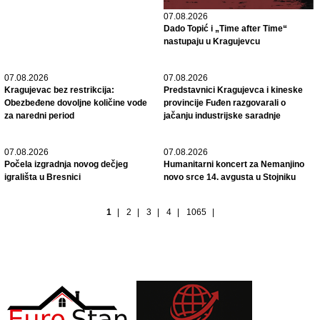
07.08.2026
Dado Topić i „Time after Time“
nastupaju u Kragujevcu
07.08.2026
07.08.2026
Kragujevac bez restrikcija:
Predstavnici Kragujevca i kineske
Obezbeđene dovoljne količine vode
provincije Fuđen razgovarali o
za naredni period
jačanju industrijske saradnje
07.08.2026
07.08.2026
Počela izgradnja novog dečjeg
Humanitarni koncert za Nemanjino
igrališta u Bresnici
novo srce 14. avgusta u Stojniku
1
|
2
|
3
|
4
|
1065
|