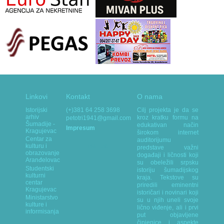
Linkovi
Kontakt
O nama
Istorijski
(+)381 64 258 3698
Cilj projekta je da se
arhiv
kroz kratku formu na
petotri1941@gmail.com
Šumadije -
edukativan način
Impresum
Kragujevac
širokom internet
Centar za
auditorijumu
mail us
kulturu i
predstave važni
obrazovanje
događaji i ličnosti koji
Aranđelovac
su obeležili srpsku
Studentski
istoriju šumadijskog
kulturni
kraja. Tekstove su
centar
priredili eminentni
Kragujevac
istoričari i novinari koji
Ministarstvo
su u njih uneli svoje
kulture i
lično viđenje, ali i prvi
informisanja
put objavljene
činjenice i aspekte