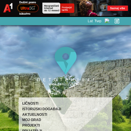
Lat
Ћир
LIČNOSTI
ISTORIJSKI DOGAĐAJI
AKTUELNOSTI
MOJ GRAD
PROJEKTI
PRIJATELJI