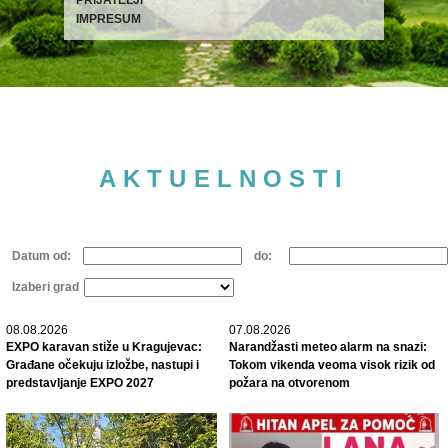
IMPRESUM
AKTUELNOSTI
Datum od:
do:
Izaberi grad
08.08.2026
07.08.2026
EXPO karavan stiže u Kragujevac:
Narandžasti meteo alarm na snazi:
Građane očekuju izložbe, nastupi i
Tokom vikenda veoma visok rizik od
predstavljanje EXPO 2027
požara na otvorenom