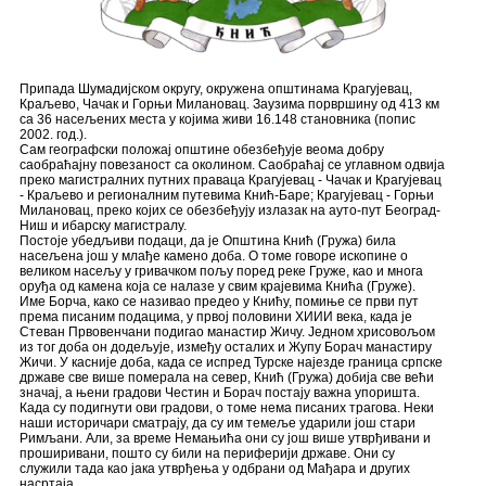
Припада Шумадијском округу, окружена општинама Крагујевац,
Краљево, Чачак и Горњи Милановац. Заузима порвршину од 413 км
са 36 насељених места у којима живи 16.148 становника (попис
2002. год.).
Сам географски положај општине обезбеђује веома добру
саобраћајну повезаност са околином. Саобраћај се углавном одвија
преко магистралних путних праваца Крагујевац - Чачак и Крагујевац
- Краљево и регионалним путевима Кнић-Баре; Крагујевац - Горњи
Милановац, преко којих се обезбеђују излазак на ауто-пут Београд-
Ниш и ибарску магистралу.
Постоје убедљиви подаци, да је Општина Кнић (Гружа) била
насељена још у млађе камено доба. О томе говоре ископине о
великом насељу у гривачком пољу поред реке Груже, као и многа
оруђа од камена која се налазе у свим крајевима Кнића (Груже).
Име Борча, како се називао предео у Книћу, помиње се први пут
према писаним подацима, у првој половини XИИИ века, када је
Стеван Првовенчани подигао манастир Жичу. Једном хрисовољом
из тог доба он додељује, између осталих и Жупу Борач манастиру
Жичи. У касније доба, када се испред Турске најезде граница српске
државе све више померала на север, Кнић (Гружа) добија све већи
значај, а њени градови Честин и Борач постају важна упоришта.
Када су подигнути ови градови, о томе нема писаних трагова. Неки
наши историчари сматрају, да су им темеље ударили још стари
Римљани. Али, за време Немањића они су још више утврђивани и
проширивани, пошто су били на периферији државе. Они су
служили тада као јака утврђења у одбрани од Мађара и других
насртаја.