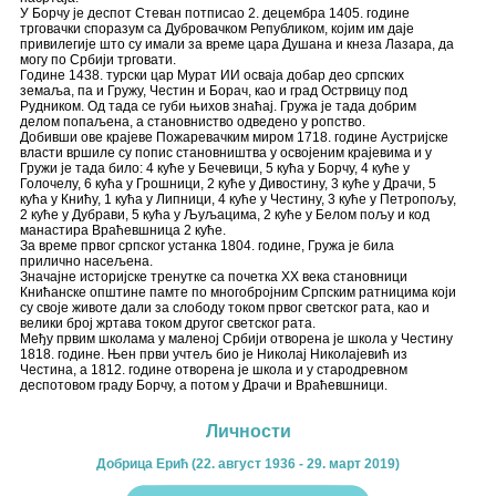
У Борчу је деспот Стеван потписао 2. децембра 1405. године
трговачки споразум са Дубровачком Републиком, којим им даје
привилегије што су имали за време цара Душана и кнеза Лазара, да
могу по Србији трговати.
Године 1438. турски цар Мурат ИИ осваја добар део српских
земаља, па и Гружу, Честин и Борач, као и град Острвицу под
Рудником. Од тада се губи њихов знаћај. Гружа је тада добрим
делом попаљена, а становниство одведено у ропство.
Добивши ове крајеве Пожаревачким миром 1718. године Аустријске
власти вршиле су попис становништва у освојеним крајевима и у
Гружи је тада било: 4 куће у Бечевици, 5 кућа у Борчу, 4 куће у
Голочелу, 6 кућа у Грошници, 2 куће у Дивостину, 3 куће у Драчи, 5
кућа у Книћу, 1 кућа у Липници, 4 куће у Честину, 3 куће у Петропољу,
2 куће у Дубрави, 5 кућа у Љуљацима, 2 куће у Белом пољу и код
манастира Враћевшница 2 куће.
За време првог српског устанка 1804. године, Гружа је била
прилично насељена.
Значајне историјске тренутке са почетка XX века становници
Книћанске општине памте по многобројним Српским ратницима који
су своје животе дали за слободу током првог светског рата, као и
велики број жртава током другог светског рата.
Међу првим школама у маленој Србији отворена је школа у Честину
1818. године. Њен први учтељ био је Николај Николајевић из
Честина, а 1812. године отворена је школа и у стародревном
деспотовом граду Борчу, а потом у Драчи и Враћевшници.
Личности
Добрица Ерић (22. август 1936 - 29. март 2019)