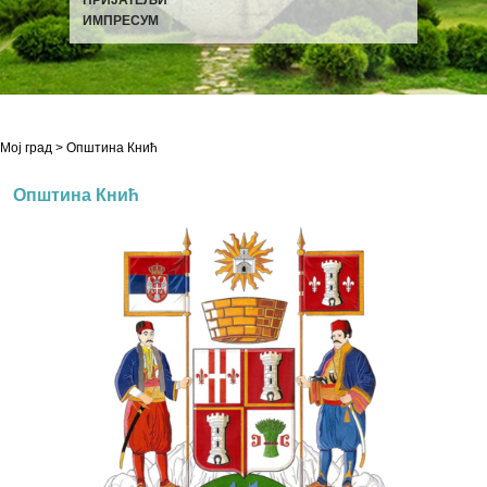
ИМПРЕСУМ
Мој град
> Општина Кнић
Општина Кнић