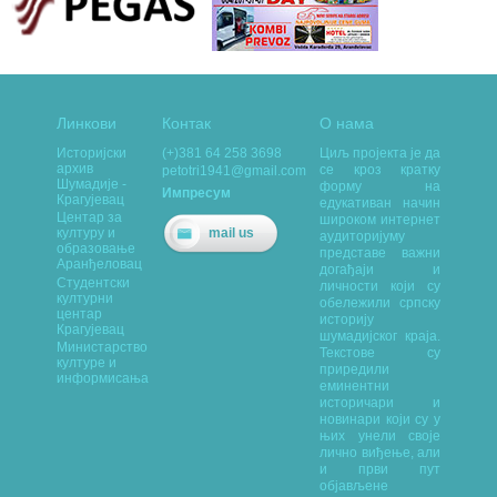
Линкови
Контак
О нама
Историјски
(+)381 64 258 3698
Циљ пројекта је да
архив
се кроз кратку
petotri1941@gmail.com
Шумадије -
форму на
Импресум
Крагујевац
едукативан начин
Центар за
широком интернет
mail us
културу и
аудиторијуму
образовање
представе важни
Аранђеловац
догађаји и
Студентски
личности који су
културни
обележили српску
центар
историју
Крагујевац
шумадијског краја.
Министарство
Текстове су
културе и
приредили
информисања
еминентни
историчари и
новинари који су у
њих унели своје
лично виђење, али
и први пут
објављене