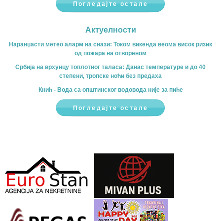
Погледајте остале
Актуелности
Наранџасти метео аларм на снази: Током викенда веома висок ризик
од пожара на отвореном
Србија на врхунцу топлотног таласа: Данас температуре и до 40
степени, тропске ноћи без предаха
Кнић - Вода са општинског водовода није за пиће
Погледајте остале