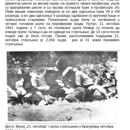
директор школе за високе науке, на срамоту својих професија, ушли
су крагујевачке школе и са часова истерали ђаке и професоре. Из
Прве мушке гимназије изведено је по два одељења ђака VII и VIII
разреда, а из два одељења V разреда одабрани су крупнији ђаци и
прикључени старијима. Похапшени људи били су затворени у
четири топовске шупе на периферији града. Ујутро, 21. октобра
1941. године, у 7 сати, из топовских шупа Немци су почели да
изводе групе талаца и да их одводе на стрељање. До 14 сати после
подне све је било готово. Према расположивим подацима 21.
октобра стрељано је 2.264 људи, док је 31 човек преживео
стрељање.
фото: Музеј „21. октобар“ / група стрељаних у Крагујевцу октобра