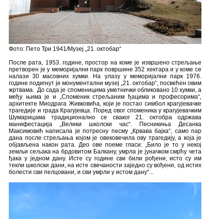
Фото: Пето Три 1941/Музеј „21. октобар“
После рата, 1953. године, простор на коме је извршено стрељање
претворен је у меморијални парк површине 352 хектара и у коме се
налази 30 масовних хумки. На улазу у меморијални парк 1976.
године подигнут је монументални музеј „21. октобар“, посвећен овим
жртвама. До сада је споменицима уметнички обликовано 10 хумки, а
међу њима је и „Споменик стрељаним ђацима и професорима“,
архитекте Миодрага Живковића, који је постао симбол крагујевачке
трагедије и града Крагујевца. Поред овог споменика у крагујевачким
Шумарицама традиционално се сваког 21. октобра одржава
манифестација „Велики школски час“. Песникиња Десанка
Максимовић написала је потресну песму „Крвава бајка“, само пар
дана после стрељања којом је овековечила ову трагедију, а која је
објављена након рата. Део ове поеме гласи: „Било је то у некој
земљи сељака на брдовитом Балкану, умрла је јуначком смрћу чета
ђака у једном дану. Исте су године сви били рођени, исто су им
текли школски дани, на исте свечаности заједно су вођени, од истих
болести сви пелцовани, и сви умрли у истом дану“...