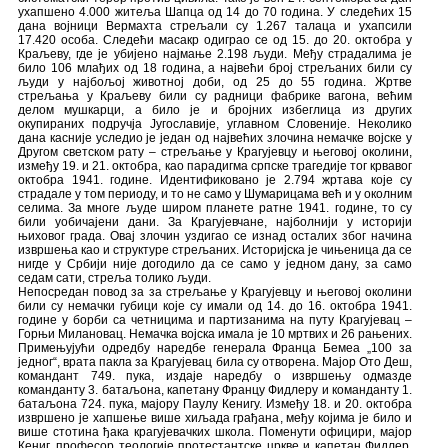
ухапшено 4.000 житеља Шапца од 14 до 70 година. У следећих 15
дана војници Вермахта стрељали су 1.267 талаца и ухапсили
17.420 особа. Следећи масакр одиграо се од 15. до 20. октобра у
Краљеву, где је убијено најмање 2.198 људи. Међу страдалима је
било 106 млађих од 18 година, а највећи број стрељаних били су
људи у најбољој животној доби, од 25 до 55 година. Жртве
стрељања у Краљеву били су радници фабрике вагона, већим
делом мушкарци, а било је и бројних избеглица из других
окупираних подручја Југославије, углавном Словеније. Неколико
дана касније уследио је један од највећих злочина немачке војске у
Другом светском рату – стрељање у Крагујевцу и његовој околини,
између 19. и 21. октобра, као парадигма српске трагедије тог крвавог
октобра 1941. године. Идентификовано је 2.794 жртава које су
страдале у том периоду, и то не само у Шумарицама већ и у околним
селима. За многе људе широм планете ратне 1941. године, то су
били уобичајени дани. За Крагујевчане, најболнији у историји
њиховог града. Овај злочин уздигао се изнад осталих због начина
извршења као и структуре стрељаних. Историјска је чињеница да се
нигде у Србији није догодило да се само у једном дану, за само
седам сати, стреља толико људи.
Непосредан повод за за стрељање у Крагујевцу и његовој околини
били су немачки губици које су имали од 14. до 16. октобра 1941.
године у борби са четницима и партизанима на путу Крагујевац –
Горњи Милановац. Немачка војска имала је 10 мртвих и 26 рањених.
Примењујући одредбу наредбе генерала Франца Бемеа „100 за
једног“, врата паклa за Крагујевац била су отворена. Мајор Ото Деш,
командант 749. пука, издаје наредбу о извршењу одмазде
команданту 3. батаљона, капетану Францу Фидлеру и команданту 1.
батаљона 724. пука, мајору Паулу Кенигу. Између 18. и 20. октобра
извршено је хапшење више хиљада грађана, међу којима је било и
више стотина ђака крагујевачких школа. Поменути официри, мајор
Кениг, професор теологије протестантске цркве и капетан Фидлер,