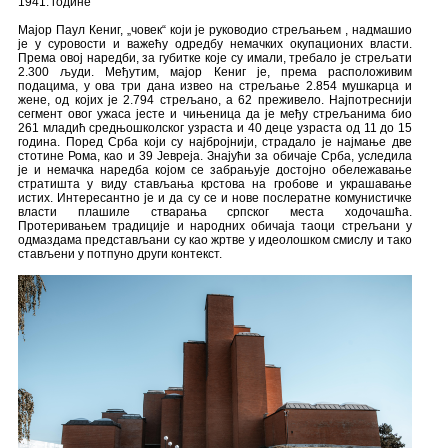
1941. године
Мајор Паул Кениг, „човек“ који је руководио стрељањем , надмашио
је у суровости и важећу одредбу немачких окупационих власти.
Према овој наредби, за губитке које су имали, требало је стрељати
2.300 људи. Међутим, мајор Кениг је, према расположивим
подацима, у ова три дана извео на стрељање 2.854 мушкарца и
жене, од којих је 2.794 стрељано, а 62 преживело. Најпотреснији
сегмент овог ужаса јесте и чињеница да је међу стрељанима био
261 младић средњошколског узраста и 40 деце узраста од 11 до 15
година. Поред Срба који су најбројнији, страдало је најмање две
стотине Рома, као и 39 Јевреја. Знајући за обичаје Срба, уследила
је и немачка наредба којом се забрањује достојно обележавање
стратишта у виду стављања крстова на гробове и украшавање
истих. Интересантно је и да су се и нове послератне комунистичке
власти плашиле стварања српског места ходочашћа.
Протеривањем традиције и народних обичаја таоци стрељани у
одмаздама представљани су као жртве у идеолошком смислу и тако
стављени у потпуно други контекст.