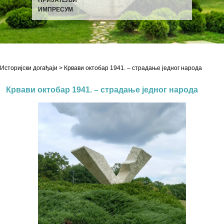
ИМПРЕСУМ
Историјски догађаји
> Крвави октобар 1941. – страдање једног народа
Крвави октобар 1941. – страдање једног народа