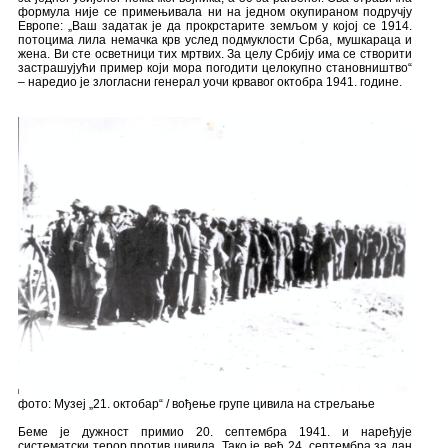
формула није се примењивала ни на једном окупираном подручју
Европе: „Ваш задатак је да прокрстарите земљом у којој се 1914.
потоцима лила немачка крв услед подмуклости Срба, мушкараца и
жена. Ви сте осветници тих мртвих. За целу Србију има се створити
застрашујући пример који мора погодити целокупно становништво“
– наредио је злогласни генерал уочи крвавог октобра 1941. године.
фото: Музеј „21. октобар“ / вођење групе цивила на стрељање
Беме је дужност примио 20. септембра 1941. и наређује
систематски терор против цивила. Тако је већ 24. септембра за дан