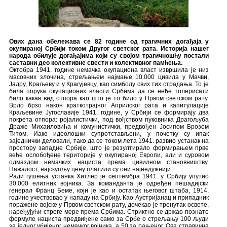
Ових дана обележава се 82 године од трагичних догађаја у
окупираној Србији током Другог светског рата. Историја нашег
народа обилује догађајима који су својом трагичношћу постали
саставни део колективне свести и колективног памћења.
Октобра 1941. године немачка окупациона власт извршила је низ
масовних злочина, стрељањем најмање 10.000 цивила у Мачви,
Јадру, Краљеву и у Крагујевцу, као симболу свих тих страдања. То је
била порука окупационих власти Србима да се неће толерисати
било какав вид отпора као што је то било у Првом светском рату.
Врло брзо након краткотрајног Априлског рата и капитулације
Краљевине Југославије 1941. године, у Србији се формирају два
покрета отпора: ројалистички, под вођством пуковника Драгољуба
Драже Михаиловића и комунистички, предвођен Јосипом Брозом
Титом. Иако идеолошки супротстављени, у почетку су ипак
заједнички деловали, тако да се током лета 1941. развио устанак на
простору западне Србије, што је резултирало формирањем прве
веће ослобођене територије у окупираној Европи, али и суровом
одмаздом немачких нациста према цивилном становништву.
Нажалост, најскупљу цену платили су они најнедужнији.
Ради гушења устанка Хитлер је септембра 1941. у Србију упутио
30.000 елитних војника. За команданта је одређен пешадијски
генерал Франц Беме, који је као и остатак његовог штаба, 1914.
године учествовао у нападу на Србију. Као Аустријанац и припадник
поражене војске у Првом светском рату, дочекао је тренутак освете,
наређујући строге мере према Србима. Стриктно се држао познате
формуле нациста предвиђене само за Србе о стрељању 100 људи
за једног убијеног немачког војника, а 50 за рањеног. Ова стравична