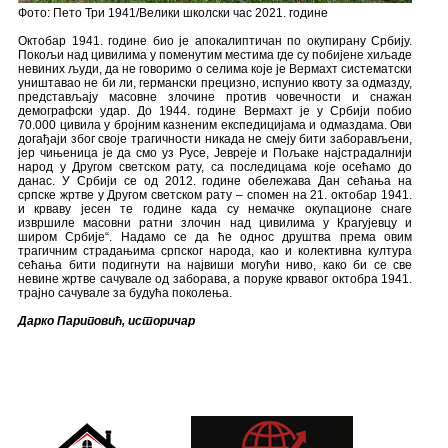
Фото: Пето Три 1941/Велики школски час 2021. године
Октобар 1941. године био је апокалиптичан по окупирану Србију.
Покољи над цивилима у поменутим местима где су побијене хиљаде
невиних људи, да не говоримо о селима које је Вермахт систематски
уништавао не би ли, германски прецизно, испунио квоту за одмазду,
представљају масовне злочине против човечности и снажан
демографски удар. До 1944. године Вермахт је у Србији побио
70.000 цивила у бројним казненим експедицијама и одмаздама. Ови
догађаји због своје трагичности никада не смеју бити заборављени,
јер чињеница је да смо уз Русе, Јевреје и Пољаке најстрадалнији
народ у Другом светском рату, са последицама које осећамо до
данас. У Србији се од 2012. године обележава Дан сећања на
српске жртве у Другом светском рату – спомен на 21. октобар 1941.
и крваву јесен те године када су немачке окупационе снаге
извршиле масовни ратни злочин над цивилима у Крагујевцу и
широм Србије“. Надамо се да ће однос друштва према овим
трагичним страдањима српског народа, као и колективна култура
сећања бити подигнути на највиши могући ниво, како би се све
невине жртве сачувале од заборава, а поруке крвавог октобра 1941.
трајно сачувале за будућа поколења.
Дарко Париповић, историчар