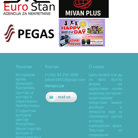
Линкови
Контак
О нама
Историјски
(+)381 64 258 3698
Циљ пројекта је да
архив
се кроз кратку
petotri1941@gmail.com
Шумадије -
форму на
Импресум
Крагујевац
едукативан начин
Центар за
широком интернет
mail us
културу и
аудиторијуму
образовање
представе важни
Аранђеловац
догађаји и
Студентски
личности који су
културни
обележили српску
центар
историју
Крагујевац
шумадијског краја.
Министарство
Текстове су
културе и
приредили
информисања